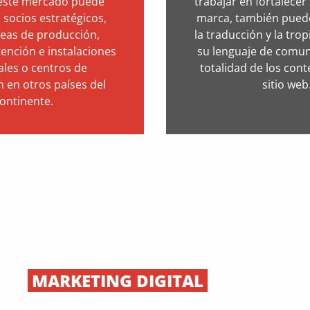
 este mercado puede
trabajar en fortalece
 socios estratégicos,
marca, también puede
neas de producción,
la traducción y la trop
tención e instalaciones
su lenguaje de comun
ales o centros de
totalidad de los con
n en otros países del
sitio web
ontinente.
SERVICIOS ESPECIALIZADOS EN
MARKETING DIGITAL