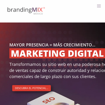
1
2
3
1
2
3
1°
2°
3°
4°
5°
6°
MAYOR PRESENCIA = MÁS CRECIMIENTO…
MARKETING DIGITAL
Transformamos su sitio web en una poderosa h
de ventas capaz de construir autoridad y relaci
comerciales de largo plazo con sus clientes.
DESCUBRA EL POTENCIAL…