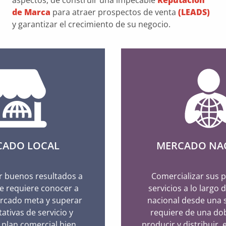
aspectos, de construir una impecable
Reputación
de Marca
para atraer prospectos de venta
(LEADS)
y garantizar el crecimiento de su negocio.
CADO LOCAL
MERCADO NA
r buenos resultados a
Comercializar sus 
 se requiere conocer a
servicios a lo largo d
rcado meta y superar
nacional desde una 
ativas de servicio y
requiere de una dob
n plan comercial bien
producir y distribuir,