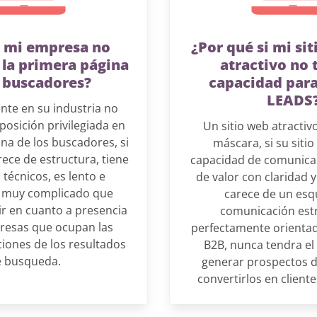
é mi empresa no
¿Por qué si mi si
 la primera página
atractivo no 
s buscadores?
capacidad para
LEADS
nte en su industria no
posición privilegiada en
Un sitio web atractiv
na de los buscadores, si
máscara, si su sitio
rece de estructura, tiene
capacidad de comunica
técnicos, es lento e
de valor con claridad 
s muy complicado que
carece de un es
r en cuanto a presencia
comunicación estr
resas que ocupan las
perfectamente orienta
iones de los resultados
B2B, nunca tendra el
 busqueda.
generar prospectos d
convertirlos en cliente